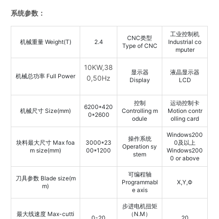
系统参数：
工业控制机
CNC类型
机械重量 Weight(T)
2.4
Industrial co
Type of CNC
mputer
10KW,38
显示器
液晶显示器
机械总功率 Full Power
0,50Hz
Display
LCD
控制
运动控制卡
6200*420
机械尺寸 Size(mm)
Controlling m
Motion contr
0*2600
odule
olling card
Windows200
操作系统
块料最大尺寸 Max foa
3000*23
0及以上
Operation sy
m size(mm)
00*1200
Windows200
stem
0 or above
可编程轴
刀具参数 Blade size(m
Programmabl
X,Y,Ф
m)
e axis
步进电机扭矩
最大线速度 Max-cutti
（N.M）
0-20
20