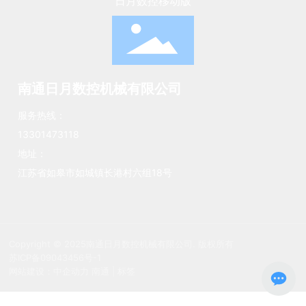
日月数控移动版
南通日月数控机械有限公司
服务热线：
13301473118
地址：
江苏省如皋市如城镇长港村六组18号
Copyright © 2025南通日月数控机械有限公司. 版权所有
苏ICP备09043456号-1
网站建设：中企动力
南通
|
标签