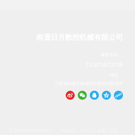
南通日月数控机械有限公司
服务热线：
13301473118
地址：
江苏省如皋市如城镇长港村六组18号
苏ICP备09043456号-1
南通
|
网站建设：中企动力
标签