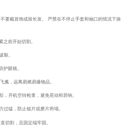
不要戴首饰或留长发。 严禁在不停止手套和袖口的情况下操
紧之前开始切割。
破裂。
防护眼镜。
飞溅，远离易燃易爆物品。
后，开机空转检查，避免晃动和异响。
力过猛，防止锯片或磨片坍塌。
垂直切割，且固定端牢固。